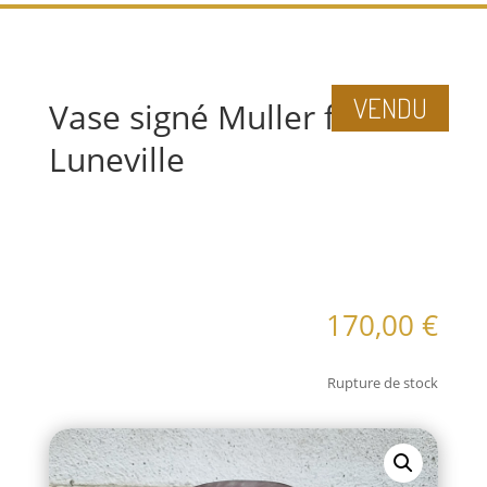
VENDU
Vase signé Muller frères
Luneville
Informations
complémentaires
170,00
€
Rupture de stock