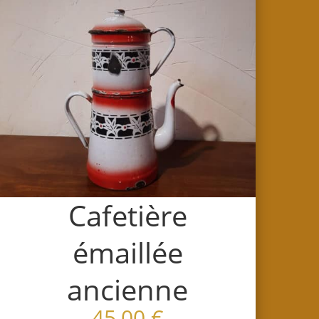
Cafetière
émaillée
ancienne
45,00
€