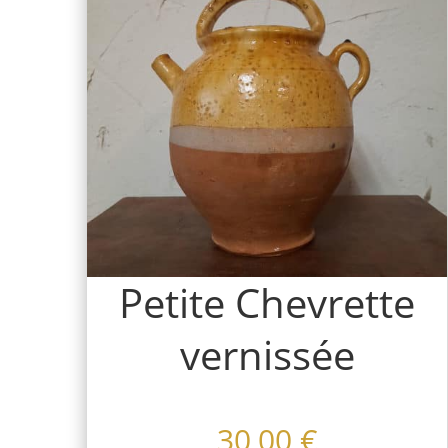
Petite Chevrette
vernissée
30,00
€