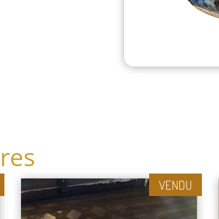
ires
VENDU