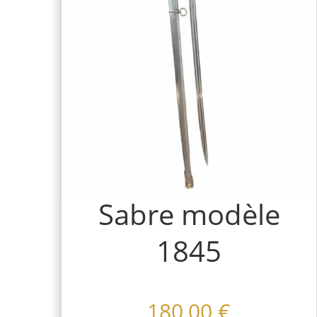
Sabre modèle
1845
180,00
€