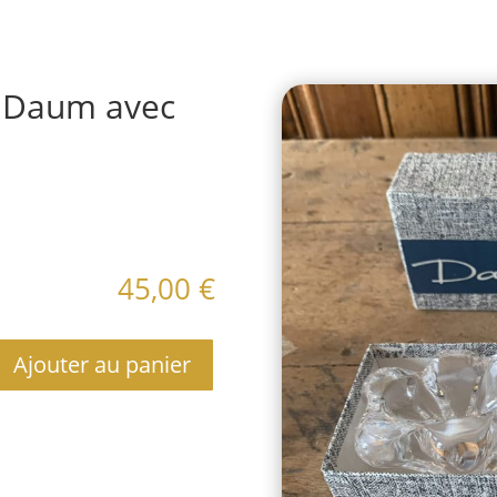
al Daum avec
aires
45,00
€
Ajouter au panier