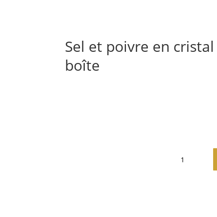
Sel et poivre en crist
boîte
Informations complément
quantité
de
Sel
et
poivre
en