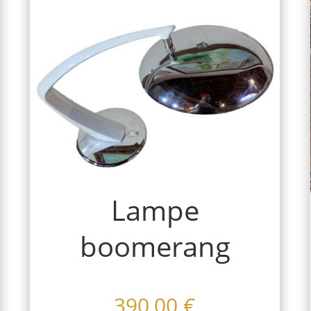
Lampe
boomerang
390,00
€