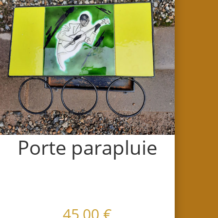
Porte parapluie
45,00
€