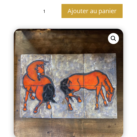
quantité
Ajouter au panier
de
Carreaux
de
faïence
Vallauris