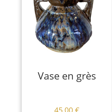
Vase en grès
45,00
€