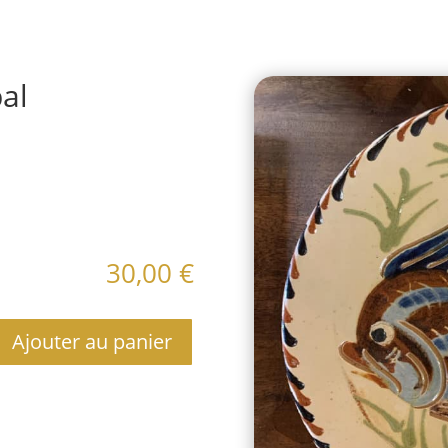
bal
aires
30,00
€
Ajouter au panier