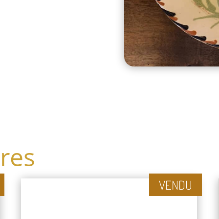
ires
VENDU