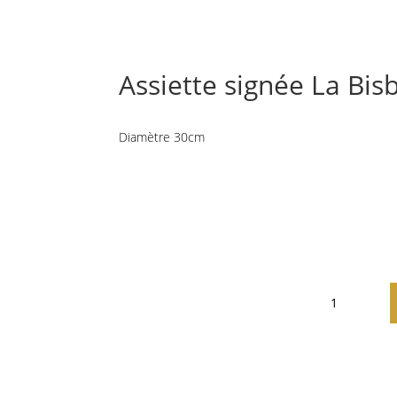
Assiette signée La Bis
Diamètre 30cm
Informations complément
quantité
de
Assiette
signée
La
Bisbal