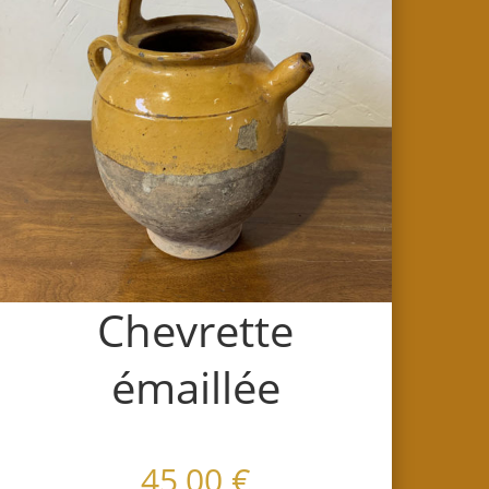
Chevrette
émaillée
45,00
€