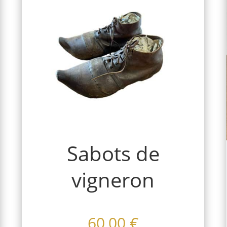
Sabots de
vigneron
60,00
€