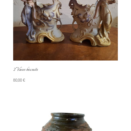
2 Vases biscuits
80,00
€